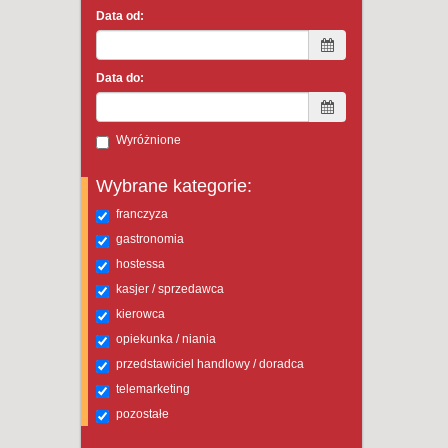
Data od:
Data do:
Wyróżnione
Wybrane kategorie:
franczyza
gastronomia
hostessa
kasjer / sprzedawca
kierowca
opiekunka / niania
przedstawiciel handlowy / doradca
telemarketing
pozostałe