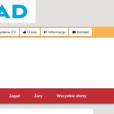
wysłane CV
O nas
Informacje
Kontakt
Żagań
Żary
Wszystkie oferty