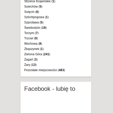
Strzelce Krajeńskie (
1
)
Sulechów (
5
)
Sulęcin (
6
)
Szlichtyngowa (
1
)
Szprotawa (
5
)
Świebodzin (
19
)
Torzym (
7
)
Trzciel (
9
)
Wschowa (
8
)
Zbąszynek (
1
)
Zielona Góra (
241
)
Żagań (
3
)
Żary (
13
)
Pozostałe miejscowości (
483
)
Facebook - lubię to