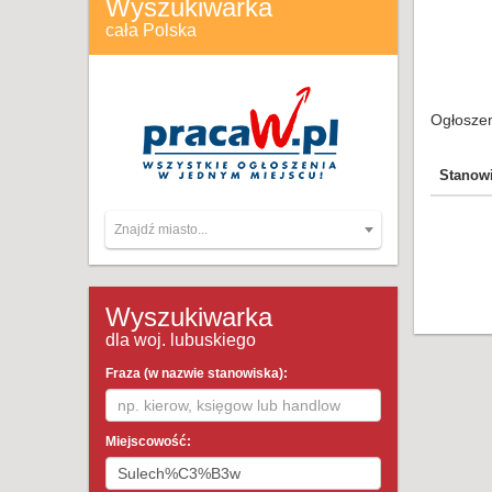
Wyszukiwarka
cała Polska
Ogłoszen
Stanow
Znajdź miasto...
Wyszukiwarka
dla woj. lubuskiego
Fraza (w nazwie stanowiska):
Miejscowość: