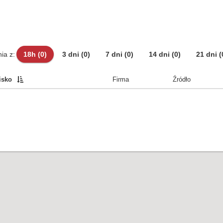
ia z:
18h
(0)
3 dni
(0)
7 dni
(0)
14 dni
(0)
21 dni
(
isko
Firma
Źródło