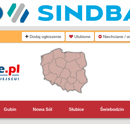
Dodaj ogłoszenie
Ulubione
Niechciane / 
Gubin
Nowa Sól
Słubice
Świebodzin