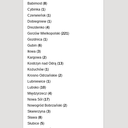
Babimost (
8
)
Cybinka (
1
)
Czerwieńsk (
1
)
Dobiegniew (
1
)
Drezdenko (
4
)
Gorzów Wielkopolski (
221
)
Gozdnica (
1
)
Gubin (
6
)
Iłowa (
3
)
Kargowa (
2
)
Kostrzyn nad Odrą (
13
)
Kożuchów (
1
)
Krosno Odrzańskie (
2
)
Lubniewice (
1
)
Lubsko (
10
)
Międzyrzecz (
4
)
Nowa Sól (
17
)
Nowogród Bobrzański (
2
)
Skwierzyna (
3
)
Sława (
8
)
Słubice (
5
)