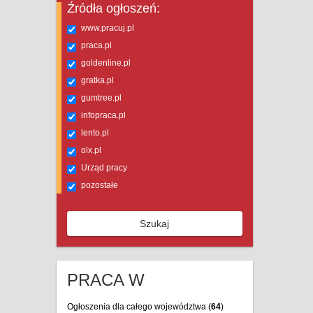
Źródła ogłoszeń:
www.pracuj.pl
praca.pl
goldenline.pl
gratka.pl
gumtree.pl
infopraca.pl
lento.pl
olx.pl
Urząd pracy
pozostałe
Szukaj
PRACA W
Ogłoszenia dla całego województwa (
64
)