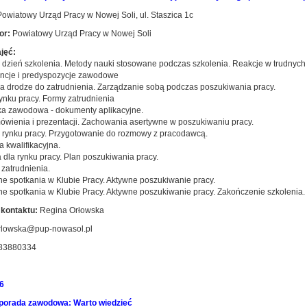
owiatowy Urząd Pracy w Nowej Soli, ul. Staszica 1c
or:
Powiatowy Urząd Pracy w Nowej Soli
jęć:
y dzień szkolenia. Metody nauki stosowane podczas szkolenia. Reakcje w trudnych 
ncje i predyspozycje zawodowe
 na drodze do zatrudnienia. Zarządzanie sobą podczas poszukiwania pracy.
rynku pracy. Formy zatrudnienia
ka zawodowa - dokumenty aplikacyjne.
mówienia i prezentacji. Zachowania asertywne w poszukiwaniu pracy.
na rynku pracy. Przygotowanie do rozmowy z pracodawcą.
 kwalifikacyjna.
 dla rynku pracy. Plan poszukiwania pracy.
 zatrudnienia.
ne spotkania w Klubie Pracy. Aktywne poszukiwanie pracy.
ne spotkania w Klubie Pracy. Aktywne poszukiwanie pracy. Zakończenie szkolenia.
kontaktu:
Regina Orłowska
rlowska@pup-nowasol.pl
83880334
6
porada zawodowa: Warto wiedzieć