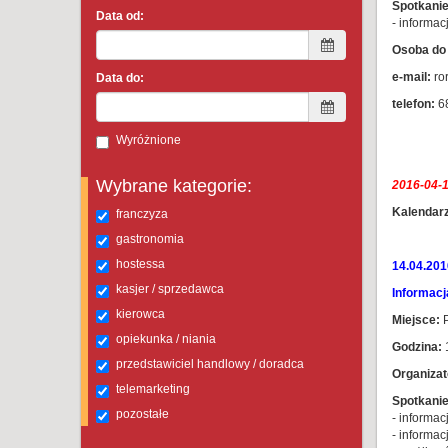
Spotkanie
Data od:
- informa
Osoba do 
e-mail:
ro
Data do:
telefon:
6
Wyróżnione
Wybrane kategorie:
2016-04-1
Kalendarz
franczyza
gastronomia
hostessa
14.04.201
kasjer / sprzedawca
Informacj
kierowca
Miejsce:
P
opiekunka / niania
Godzina:
1
przedstawiciel handlowy / doradca
Organizat
telemarketing
Spotkanie
pozostałe
- informa
- informac