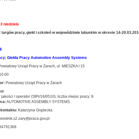
3 niedziela
 targów pracy, giełd i szkoleń w województwie lubuskim w okresie 14-20.03.201
6
acy: Giełda Pracy Automotive Assembly Systems
owiatowy Urząd Pracy w Żarach, ul. MIESZKA I 15
10.00
or:
Powiatowy Urząd Pracy w Żarach
ko:
r jakości / operator (StPr/16/0510), liczba miejsc pracy: 8
ca:
AUTOMOTIVE ASSEMBLY SYSTEMS
kontaktu:
Katarzyna Grądecka
srednik.s2.zary@praca.gov.pl
84791368