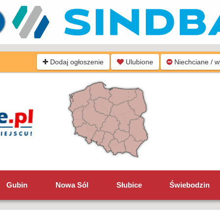
Dodaj ogłoszenie
Ulubione
Niechciane / 
Gubin
Nowa Sól
Słubice
Świebodzin