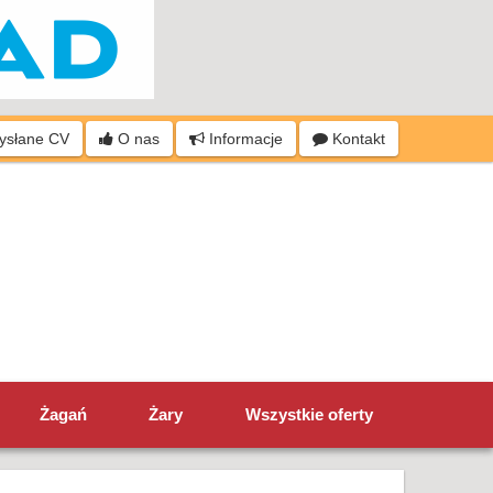
wysłane CV
O nas
Informacje
Kontakt
Żagań
Żary
Wszystkie oferty