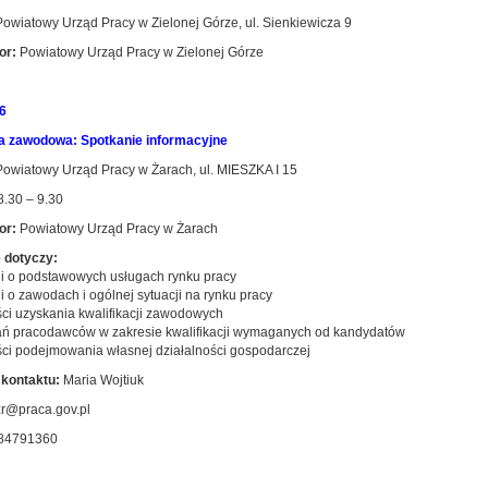
owiatowy Urząd Pracy w Zielonej Górze, ul. Sienkiewicza 9
or:
Powiatowy Urząd Pracy w Zielonej Górze
6
a zawodowa: Spotkanie informacyjne
owiatowy Urząd Pracy w Żarach, ul. MIESZKA I 15
.30 – 9.30
or:
Powiatowy Urząd Pracy w Żarach
 dotyczy:
cji o podstawowych usługach rynku pracy
ji o zawodach i ogólnej sytuacji na rynku pracy
ści uzyskania kwalifikacji zawodowych
ań pracodawców w zakresie kwalifikacji wymaganych od kandydatów
ści podejmowania własnej działalności gospodarczej
kontaktu:
Maria Wojtiuk
zr@praca.gov.pl
84791360