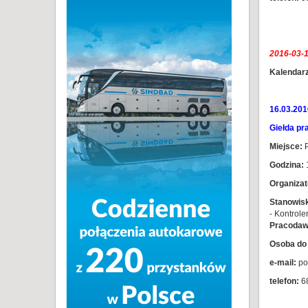
2016-03-1
Kalendarz
16.03.201
Giełda pr
Miejsce:
P
Godzina:
Organizat
Stanowis
- Kontrole
Pracodaw
Osoba do 
e-mail:
po
telefon:
6