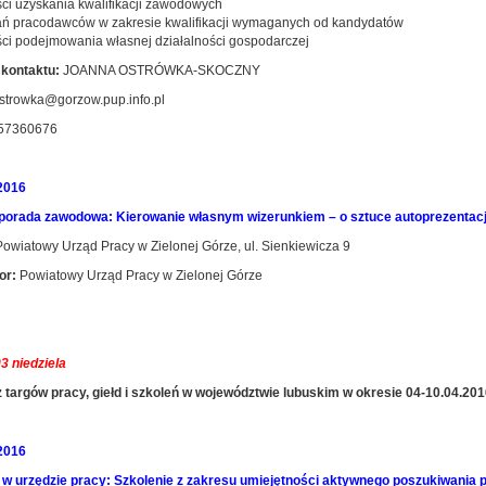
ści uzyskania kwalifikacji zawodowych
ań pracodawców w zakresie kwalifikacji wymaganych od kandydatów
ści podejmowania własnej działalności gospodarczej
kontaktu:
JOANNA OSTRÓWKA-SKOCZNY
strowka@gorzow.pup.info.pl
57360676
2016
orada zawodowa: Kierowanie własnym wizerunkiem – o sztuce autoprezentacj
owiatowy Urząd Pracy w Zielonej Górze, ul. Sienkiewicza 9
or:
Powiatowy Urząd Pracy w Zielonej Górze
3 niedziela
 targów pracy, giełd i szkoleń w województwie lubuskim w okresie 04-10.04.201
2016
 w urzędzie pracy: Szkolenie z zakresu umiejętności aktywnego poszukiwania 