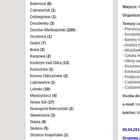
Babimost (
8
)
Miejsce:
P
Czerwieńsk (
1
)
Organizat
Dobiegniew (
1
)
Drezdenko (
3
)
Tematy za
- Pierwsz
Gorzów Wielkopolski (
220
)
- Kompete
Gozdnica (
1
)
- Bariery
Gubin (
7
)
- Analiza 
Iłowa (
3
)
- Wizytów
- Sztuka 
Kargowa (
2
)
- Oferty 
Kostrzyn nad Odrą (
13
)
- Rozmowa
Kożuchów (
1
)
- Edukacja
Krosno Odrzańskie (
2
)
- Podjęcie
- Codzien
Lubniewice (
1
)
- Codzien
Lubsko (
10
)
Międzyrzecz (
4
)
Osoba do 
Nowa Sól (
17
)
e-mail:
ro
Nowogród Bobrzański (
2
)
telefon:
6
Skwierzyna (
3
)
Sława (
8
)
Słubice (
5
)
06.04.201
Strzelce Krajeńskie (
1
)
Grupowa 