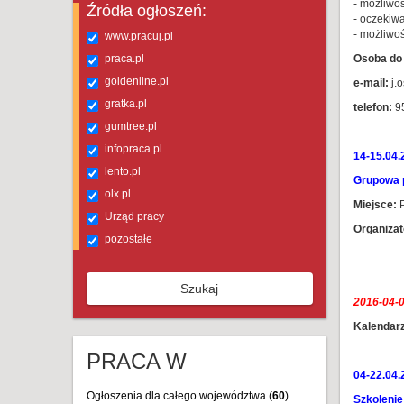
- możliwo
Źródła ogłoszeń:
- oczekiw
- możliwo
www.pracuj.pl
praca.pl
Osoba do 
goldenline.pl
e-mail:
j.o
gratka.pl
telefon:
9
gumtree.pl
infopraca.pl
14-15.04.
lento.pl
Grupowa p
olx.pl
Miejsce:
P
Urząd pracy
Organizat
pozostałe
Szukaj
2016-04-0
Kalendarz
PRACA W
04-22.04.
Ogłoszenia dla całego województwa (
60
)
Szkolenie