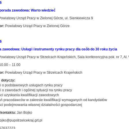
6
porada zawodowa: Warto wiedzieć
owiatowy Urząd Pracy w Zielonej Górze, ul. Sienkiewicza 9
or:
Powiatowy Urząd Pracy w Zielonej Górze
6
a zawodowa: Usługi i instrumenty rynku pracy dla osób do 30 roku życia
owiatowy Urząd Pracy w Strzelcach Krajeńskich, Sala konferencyjna pok. nr 7, Al.
0.00 – 11.00
or:
Powiatowy Urząd Pracy w Strzelcach Krajeńskich
 dotyczy:
cji o podstawowych usługach rynku pracy
ji o zawodach i ogólnej sytuacji na rynku pracy
ści uzyskania kwalifikacji zawodowych
ań pracodawców w zakresie kwalifikacji wymaganych od kandydatów
ści podejmowania własnej działalności gospodarczej
kontaktu:
Jan Bojko
ojko@pupstrzelcekraj.grt.pl
57637223