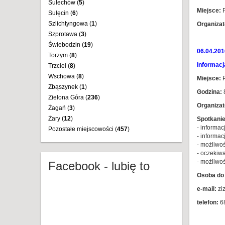
Sulechów (
5
)
Miejsce:
P
Sulęcin (
6
)
Szlichtyngowa (
1
)
Organizat
Szprotawa (
3
)
Świebodzin (
19
)
06.04.201
Torzym (
8
)
Informacj
Trzciel (
8
)
Wschowa (
8
)
Miejsce:
P
Zbąszynek (
1
)
Godzina:
8
Zielona Góra (
236
)
Organizat
Żagań (
3
)
Żary (
12
)
Spotkanie
- informa
Pozostałe miejscowości (
457
)
- informac
- możliwo
- oczekiw
- możliwo
Facebook - lubię to
Osoba do 
e-mail:
zi
telefon:
6