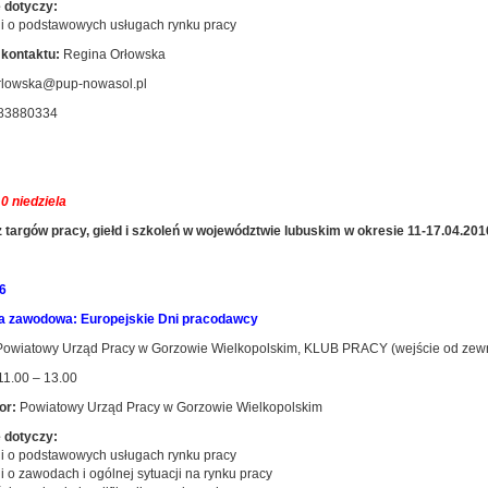
 dotyczy:
cji o podstawowych usługach rynku pracy
kontaktu:
Regina Orłowska
rlowska@pup-nowasol.pl
83880334
0 niedziela
 targów pracy, giełd i szkoleń w województwie lubuskim w okresie 11-17.04.201
6
a zawodowa: Europejskie Dni pracodawcy
owiatowy Urząd Pracy w Gorzowie Wielkopolskim, KLUB PRACY (wejście od zewną
1.00 – 13.00
or:
Powiatowy Urząd Pracy w Gorzowie Wielkopolskim
 dotyczy:
cji o podstawowych usługach rynku pracy
ji o zawodach i ogólnej sytuacji na rynku pracy