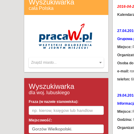
Wyszukiwarka
2016-04-2
cała Polska
Kalendarz
27.04.201
Grupowa 
Miejsce:
P
Organizat
Znajdź miasto...
Osoba do 
e-mail:
ro
telefon:
6
Wyszukiwarka
dla woj. lubuskiego
29.04.201
Fraza (w nazwie stanowiska):
Informacj
Miejsce:
P
Godzina:
9
Miejscowość:
Organizat