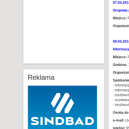
07.04.201
Grupowa 
Miejsce:
P
Organizat
08.04.201
Informacj
Miejsce:
P
Godzina:
1
Organizat
Reklama
Spotkanie
- informa
- informac
- możliwo
- oczekiw
- możliwo
Osoba do 
e-mail:
j.b
telefon:
9