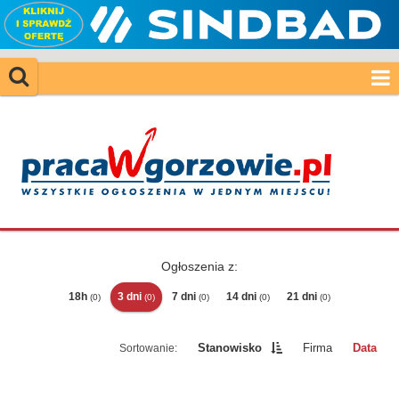
Ogłoszenia z:
18h
3 dni
7 dni
14 dni
21 dni
(0)
(0)
(0)
(0)
(0)
Stanowisko
Firma
Data