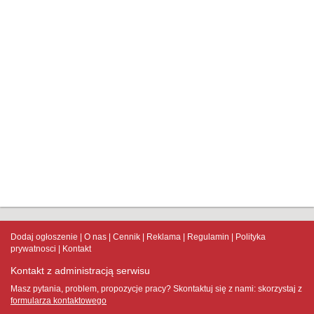
Dodaj ogłoszenie
O nas
Cennik
Reklama
Regulamin
Polityka
prywatnosci
Kontakt
Kontakt z administracją serwisu
Masz pytania, problem, propozycje pracy? Skontaktuj się z nami:
skorzystaj z
formularza kontaktowego