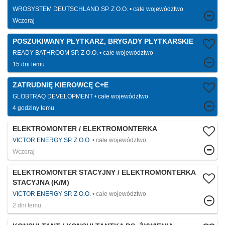
WROSYSTEM DEUTSCHLAND SP. Z O.O.
całe województwo
Wczoraj
POSZUKIWANY PŁYTKARZ, BRYGADY PŁYTKARSKIE
READY BATHROOM SP. Z O.O.
całe województwo
15 dni temu
ZATRUDNIĘ KIEROWCĘ C+E
GLOBTRAQ DEVELOPMENT
całe województwo
4 godziny temu
ELEKTROMONTER / ELEKTROMONTERKA
VICTOR ENERGY SP. Z O.O.
całe województwo
Wczoraj
ELEKTROMONTER STACYJNY / ELEKTROMONTERKA
STACYJNA (K/M)
VICTOR ENERGY SP. Z O.O.
całe województwo
2 dni temu