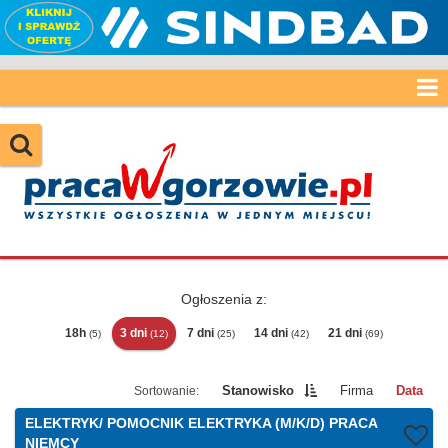
Ogłoszenia z:
18h
3 dni
7 dni
14 dni
21 dni
(5)
(12)
(25)
(42)
(69)
Stanowisko
Firma
Data
ELEKTRYK/ POMOCNIK ELEKTRYKA (M/K/D) PRACA
NIEMCY