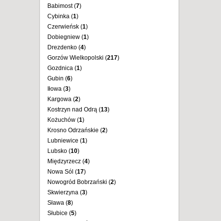
Babimost (
7
)
Cybinka (
1
)
Czerwieńsk (
1
)
Dobiegniew (
1
)
Drezdenko (
4
)
Gorzów Wielkopolski (
217
)
Gozdnica (
1
)
Gubin (
6
)
Iłowa (
3
)
Kargowa (
2
)
Kostrzyn nad Odrą (
13
)
Kożuchów (
1
)
Krosno Odrzańskie (
2
)
Lubniewice (
1
)
Lubsko (
10
)
Międzyrzecz (
4
)
Nowa Sól (
17
)
Nowogród Bobrzański (
2
)
Skwierzyna (
3
)
Sława (
8
)
Słubice (
5
)