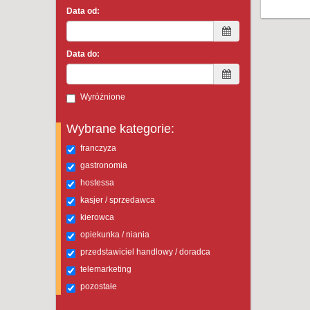
Data od:
Data do:
Wyróżnione
Wybrane kategorie:
franczyza
gastronomia
hostessa
kasjer / sprzedawca
kierowca
opiekunka / niania
przedstawiciel handlowy / doradca
telemarketing
pozostałe