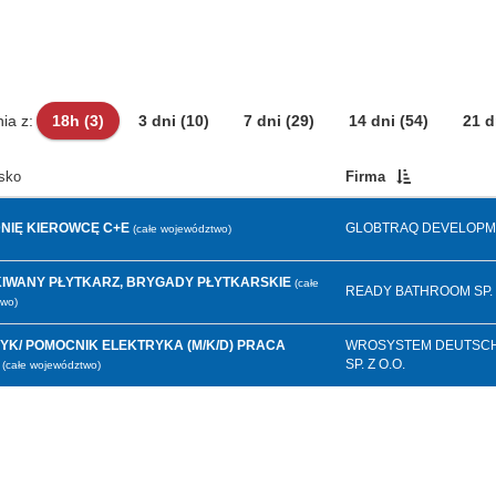
ia z:
18h
(3)
3 dni
(10)
7 dni
(29)
14 dni
(54)
21 
sko
Firma
NIĘ KIEROWCĘ C+E
GLOBTRAQ DEVELOPM
(całe województwo)
IWANY PŁYTKARZ, BRYGADY PŁYTKARSKIE
(całe
READY BATHROOM SP. Z
wo)
YK/ POMOCNIK ELEKTRYKA (M/K/D) PRACA
WROSYSTEM DEUTSC
SP. Z O.O.
(całe województwo)