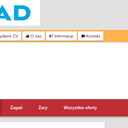
wysłane CV
O nas
Informacje
Kontakt
Żagań
Żary
Wszystkie oferty