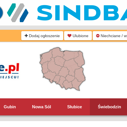
Dodaj ogłoszenie
Ulubione
Niechciane / 
Gubin
Nowa Sól
Słubice
Świebodzin