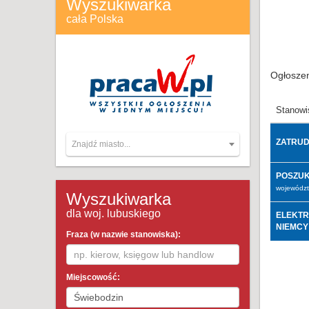
Wyszukiwarka
cała Polska
Ogłoszen
Stanowi
ZATRUD
Znajdź miasto...
POSZUK
województ
Wyszukiwarka
dla woj. lubuskiego
ELEKTR
NIEMCY
Fraza (w nazwie stanowiska):
Miejscowość: