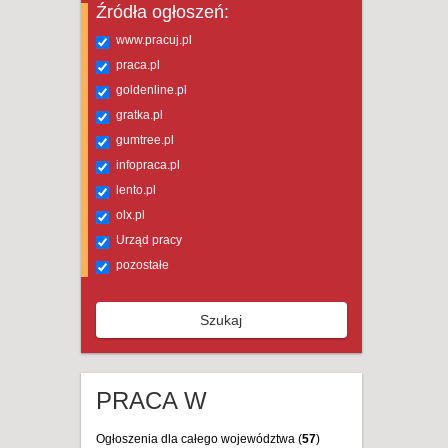
Źródła ogłoszeń:
www.pracuj.pl
praca.pl
goldenline.pl
gratka.pl
gumtree.pl
infopraca.pl
lento.pl
olx.pl
Urząd pracy
pozostałe
Szukaj
PRACA W
Ogłoszenia dla całego województwa (
57
)