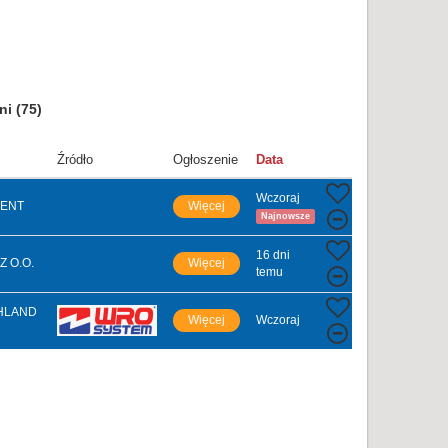
dni
(75)
Źródło
Ogłoszenie
Data
Wczoraj
ENT
Więcej
Najnowsze
16 dni
 O.O.
Więcej
temu
HLAND
Więcej
Wczoraj