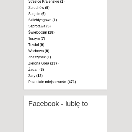
Strzelce Krajeńskie (
1
)
Sulechów (
5
)
Sulęcin (
6
)
Szlichtyngowa (
1
)
Szprotawa (
5
)
Świebodzin (
18
)
Torzym (
7
)
Trzciel (
9
)
Wschowa (
8
)
Zbąszynek (
1
)
Zielona Góra (
237
)
Żagań (
3
)
Żary (
12
)
Pozostałe miejscowości (
471
)
Facebook - lubię to