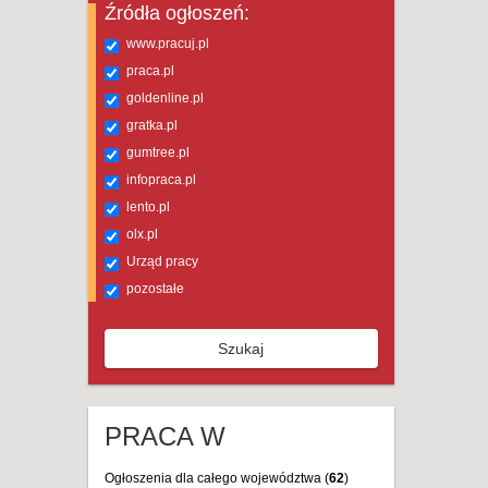
Źródła ogłoszeń:
www.pracuj.pl
praca.pl
goldenline.pl
gratka.pl
gumtree.pl
infopraca.pl
lento.pl
olx.pl
Urząd pracy
pozostałe
Szukaj
PRACA W
Ogłoszenia dla całego województwa (
62
)