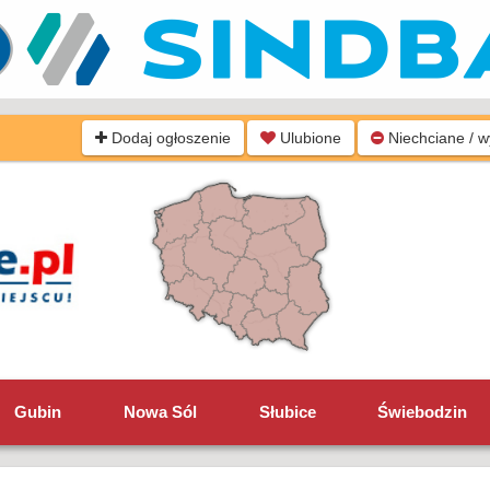
Dodaj ogłoszenie
Ulubione
Niechciane / 
Gubin
Nowa Sól
Słubice
Świebodzin