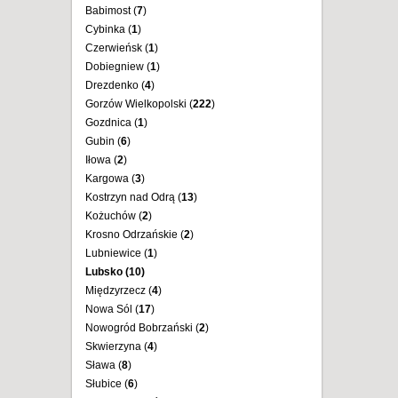
Babimost (
7
)
Cybinka (
1
)
Czerwieńsk (
1
)
Dobiegniew (
1
)
Drezdenko (
4
)
Gorzów Wielkopolski (
222
)
Gozdnica (
1
)
Gubin (
6
)
Iłowa (
2
)
Kargowa (
3
)
Kostrzyn nad Odrą (
13
)
Kożuchów (
2
)
Krosno Odrzańskie (
2
)
Lubniewice (
1
)
Lubsko (
10
)
Międzyrzecz (
4
)
Nowa Sól (
17
)
Nowogród Bobrzański (
2
)
Skwierzyna (
4
)
Sława (
8
)
Słubice (
6
)