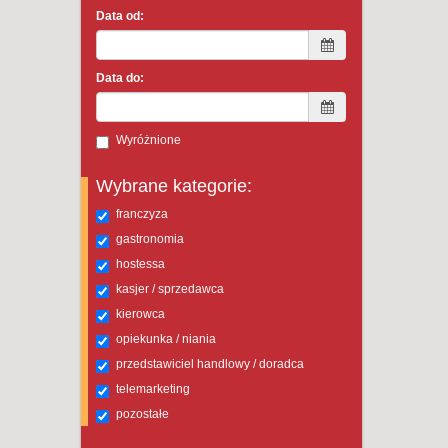
Data od:
Data do:
Wyróżnione
Wybrane kategorie:
franczyza
gastronomia
hostessa
kasjer / sprzedawca
kierowca
opiekunka / niania
przedstawiciel handlowy / doradca
telemarketing
pozostałe