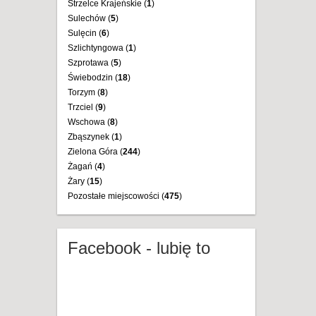
Strzelce Krajeńskie (
1
)
Sulechów (
5
)
Sulęcin (
6
)
Szlichtyngowa (
1
)
Szprotawa (
5
)
Świebodzin (
18
)
Torzym (
8
)
Trzciel (
9
)
Wschowa (
8
)
Zbąszynek (
1
)
Zielona Góra (
244
)
Żagań (
4
)
Żary (
15
)
Pozostałe miejscowości (
475
)
Facebook - lubię to