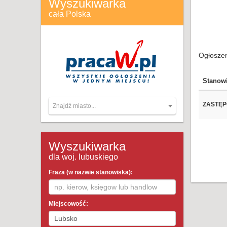
Wyszukiwarka
cała Polska
Ogłoszen
Stanow
ZASTĘP
Znajdź miasto...
Wyszukiwarka
dla woj. lubuskiego
Fraza (w nazwie stanowiska):
Miejscowość: