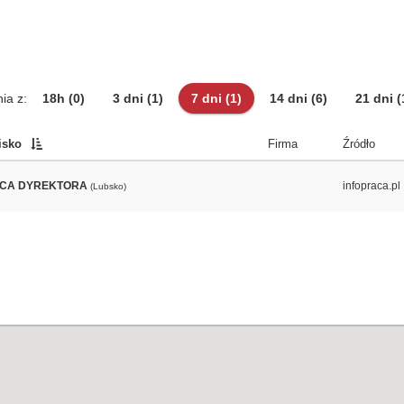
ia z:
18h
(0)
3 dni
(1)
7 dni
(1)
14 dni
(6)
21 dni
(
isko
Firma
Źródło
CA DYREKTORA
infopraca.pl
(Lubsko)