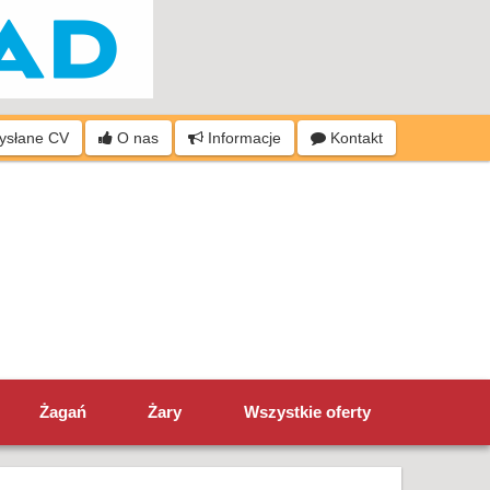
wysłane CV
O nas
Informacje
Kontakt
Żagań
Żary
Wszystkie oferty