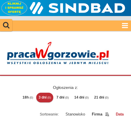
Ogłoszenia z:
18h
3 dni
7 dni
14 dni
21 dni
(0)
(0)
(0)
(0)
(0)
Stanowisko
Firma
Data